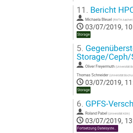
11.
Bericht HP
Michaela Bleuel
(
RWTH Aachen
03/07/2019, 10
Storage
5.
Gegenüberstel
Storage/Ceph/
Oliver Freyermuth
(
Universität 
Thomas Schneider
(
Universität Boch
03/07/2019, 11
Storage
6.
GPFS-Versch
Roland Pabel
(
Universität Köln
)
03/07/2019, 13
Fortsetzung Dateisysteme, Forschungsdatenmanagement und Sonstiges