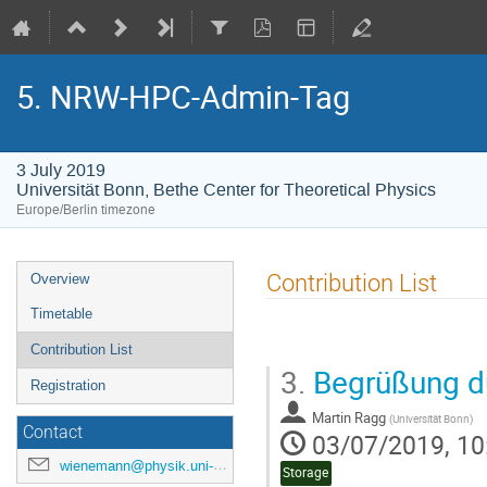
5. NRW-HPC-Admin-Tag
3 July 2019
Universität Bonn, Bethe Center for Theoretical Physics
Europe/Berlin timezone
Event
Contribution List
Overview
menu
Timetable
Contribution List
3.
Begrüßung du
Registration
Martin Ragg
(
Universität Bonn
)
Contact
03/07/2019, 10
wienemann@physik.uni-bonn.de
Storage