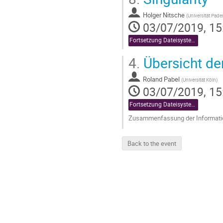
Holger Nitsche
(
Universität Pade
03/07/2019, 15
Fortsetzung Dateisysteme, Forschungsdatenmanagement und Sonstiges
4.
Übersicht de
Roland Pabel
(
Universität Köln
)
03/07/2019, 15
Fortsetzung Dateisysteme, Forschungsdatenmanagement und Sonstiges
Zusammenfassung der Informatio
Go
to
Back to the event
contribution
page