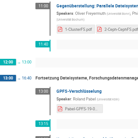
Gegenüberstellung: Parallele Dateisyste
11:00
Speakers
:
Oliver Freyermuth
,
Phi
(
Universität Bonn
)
(
Universität Bochum
)
1-ClusterFS.pdf
2-Ceph-CephFS.pd
11:40
12:00
→
13:00
Fortsetzung Dateisysteme, Forschungsdatenmanag
13:00
→
16:40
GPFS-Verschlüsselung
13:00
Speaker
:
Roland Pabel
(
Universität Köln
)
Pabel-GPFS-19-07-03.pdf
13:15