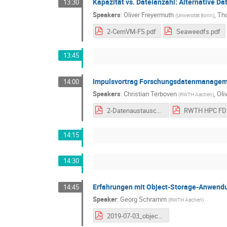
Kapazität vs. Dateianzahl: Alternative 
13:30
Speakers
:
Oliver Freyermuth
,
Th
(
Universität Bonn
)
2-CernVM-FS.pdf
Seaweedfs.pdf
13:45
Impulsvortrag Forschungsdatenmanage
14:00
Speakers
:
Christian Terboven
,
Oli
(
RWTH Aachen
)
2-Datenaustausch-FDM.pdf
14:15
14:30
Erfahrungen mit Object-Storage-Anwend
14:45
Speaker
:
Georg Schramm
(
RWTH Aachen
)
2019-07-03_object_storage_erfahrung_mit_anwendungsfaellen.pdf