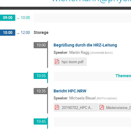
09:00
→
10:00
Storage
10:00
→
12:00
Begrüßung durch die HRZ-Leitung
10:00
Speaker
:
Martin Ragg
(
Universität Bonn
)
hpc-bonn.pdf
Themens
10:05
Bericht HPC.NRW
10:35
Speaker
:
Michaela Bleuel
(
RWTH Aachen
)
20190702_HPC Admintag.pdf
10:45