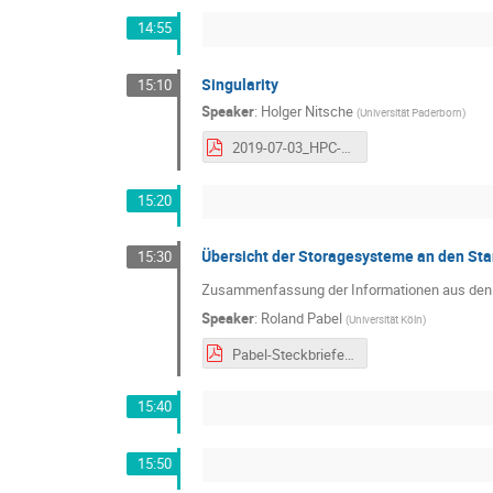
14:55
Singularity
15:10
Speaker
:
Holger Nitsche
(
Universität Paderborn
)
2019-07-03_HPC-Admintag_Singularity_PC2.pdf
15:20
Übersicht der Storagesysteme an den St
15:30
Zusammenfassung der Informationen aus den 
Speaker
:
Roland Pabel
(
Universität Köln
)
Pabel-Steckbriefe-19-07-03.pdf
15:40
15:50