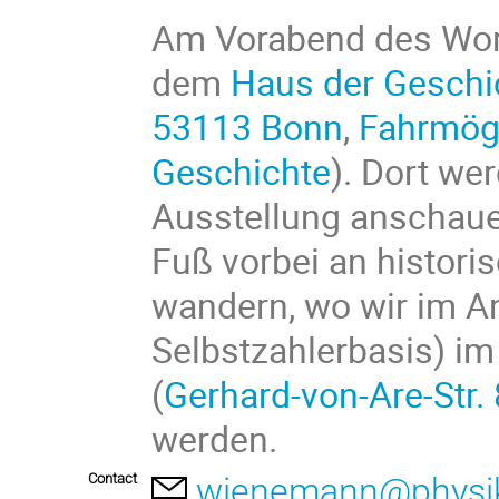
Am Vorabend des Work
dem
Haus der Geschi
53113 Bonn
,
Fahrmögl
Geschichte
). Dort we
Ausstellung anschau
Fuß vorbei an histori
wandern, wo wir im A
Selbstzahlerbasis) i
(
Gerhard-von-Are-Str.
werden.
Contact
wienemann@physik