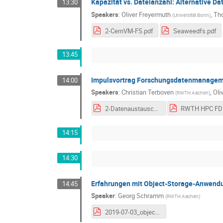
Kapazität vs. Dateianzahl: Alternative 
13:30
Speakers
:
Oliver Freyermuth
,
Th
(
Universität Bonn
)
2-CernVM-FS.pdf
Seaweedfs.pdf
13:45
Impulsvortrag Forschungsdatenmanage
14:00
Speakers
:
Christian Terboven
,
Oli
(
RWTH Aachen
)
2-Datenaustausch-FDM.pdf
14:15
14:30
Erfahrungen mit Object-Storage-Anwend
14:45
Speaker
:
Georg Schramm
(
RWTH Aachen
)
2019-07-03_object_storage_erfahrung_mit_anwendungsfaellen.pdf