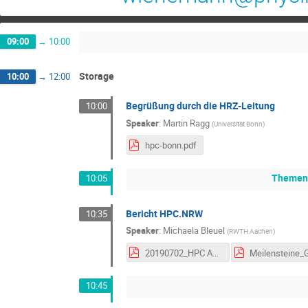
09:00
→
10:00
Storage
10:00
→
12:00
Begrüßung durch die HRZ-Leitung
10:00
Speaker
:
Martin Ragg
(
Universität Bonn
)
hpc-bonn.pdf
Themens
10:05
Bericht HPC.NRW
10:35
Speaker
:
Michaela Bleuel
(
RWTH Aachen
)
20190702_HPC Admintag.pdf
10:45