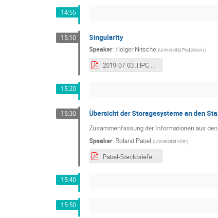
14:55
Singularity
15:10
Speaker
:
Holger Nitsche
(
Universität Paderborn
)
2019-07-03_HPC-Admintag_Singularity_PC2.pdf
15:20
Übersicht der Storagesysteme an den St
15:30
Zusammenfassung der Informationen aus den 
Speaker
:
Roland Pabel
(
Universität Köln
)
Pabel-Steckbriefe-19-07-03.pdf
15:40
15:50