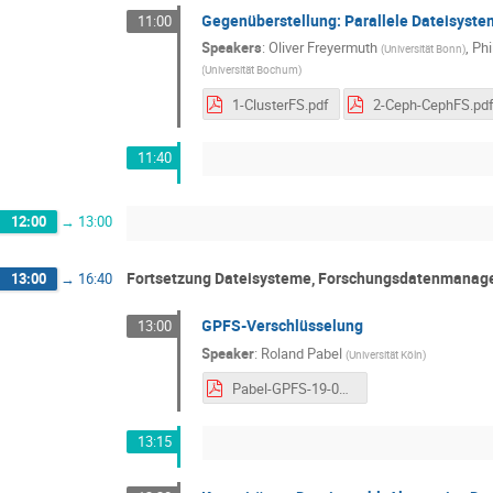
Gegenüberstellung: Parallele Dateisyste
11:00
Speakers
:
Oliver Freyermuth
,
Phi
(
Universität Bonn
)
(
Universität Bochum
)
1-ClusterFS.pdf
2-Ceph-CephFS.pd
11:40
12:00
→
13:00
Fortsetzung Dateisysteme, Forschungsdatenmanag
13:00
→
16:40
GPFS-Verschlüsselung
13:00
Speaker
:
Roland Pabel
(
Universität Köln
)
Pabel-GPFS-19-07-03.pdf
13:15