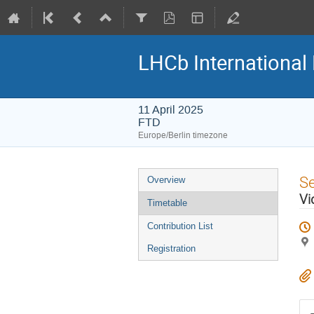
LHCb International
11 April 2025
FTD
Europe/Berlin timezone
Event
S
Overview
menu
Vi
Timetable
Contribution List
Registration