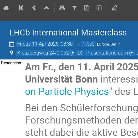
LHCb International Masterclass
Friday 11 Apr 2025, 08:30
→
17:50
Europe/Berlin
Kreuzbergweg 24/0.052 (FTD) - Präsentationsraum (FT
Am Fr., den 11. April 202
Description
Universität Bonn
interess
on Particle Physics"
des
Bei den Schülerforschung
Forschungsmethoden der T
steht dabei die aktive Be