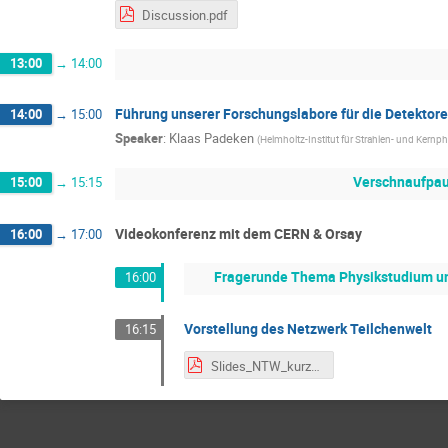
Discussion.pdf
13:00
→
14:00
Führung unserer Forschungslabore für die Detektore
14:00
→
15:00
Speaker
:
Klaas Padeken
(
Helmholtz-Institut für Strahlen- und Kernph
Verschnaufpa
15:00
→
15:15
Videokonferenz mit dem CERN & Orsay
16:00
→
17:00
Fragerunde Thema Physikstudium und
16:00
Vorstellung des Netzwerk Teilchenwelt
16:15
Slides_NTW_kurz_IMC2025.pdf