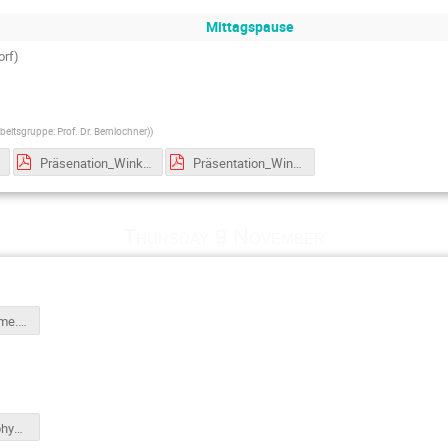
Mittagspause
rf)
beitsgruppe: Prof. Dr. Bernlochner)
)
Präsenation_Winkelabhängigkeit der kosmischen Strahlung.pdf
Präsentation_Winkel.pdf
Thursday 9 November
icebreakinggame.pdf
PBe_TeilchenphysikMINT-EC-Camp_231108.pdf