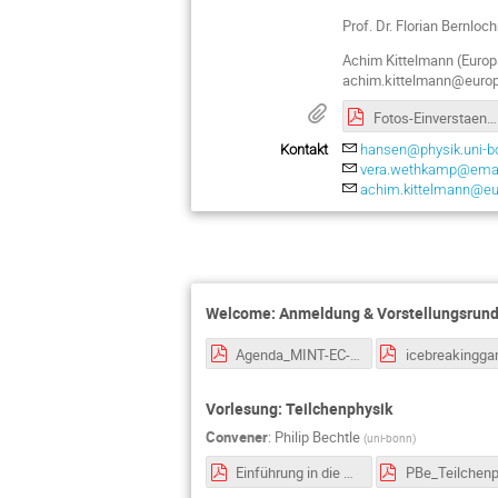
Prof. Dr. Florian Bernl
Achim Kittelmann (Euro
achim.kittelmann@euro
Fotos-Einverstaendniserklaerung-Teilchenwelt-Bonn-MINT-EC-Camp-2023.pdf
Kontakt
hansen@physik.uni-b
vera.wethkamp@ema.
achim.kittelmann@eu
Welcome: Anmeldung & Vorstellungsrun
Agenda_MINT-EC-Camp.pdf
Vorlesung: Teilchenphysik
Convener
:
Philip Bechtle
(
uni-bonn
)
Einführung in die Detektorphysik.pdf