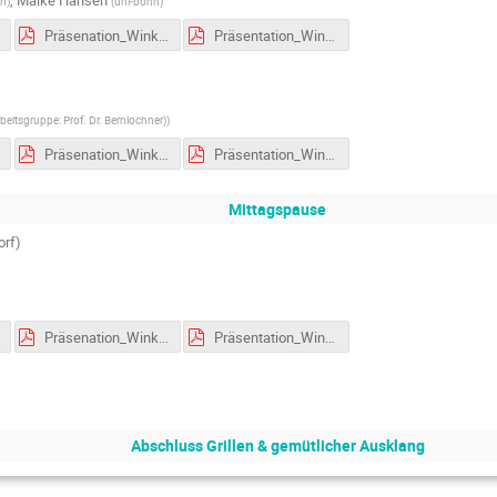
nn
)
(
uni-bonn
)
Präsenation_Winkelabhängigkeit der kosmischen Strahlung.pdf
Präsentation_Winkel.pdf
beitsgruppe: Prof. Dr. Bernlochner)
)
Präsenation_Winkelabhängigkeit der kosmischen Strahlung.pdf
Präsentation_Winkel.pdf
Mittagspause
rf)
Präsenation_Winkelabhängigkeit der kosmischen Strahlung.pdf
Präsentation_Winkel.pdf
Abschluss Grillen & gemütlicher Ausklang