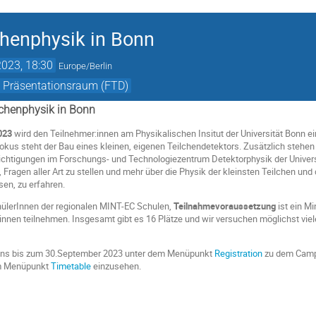
henphysik in Bonn
023, 18:30
Europe/Berlin
- Präsentationsraum (FTD)
chen
physik in
Bonn
023
wird den Teil­neh­mer:innen am Physikalischen Insitut der Universität Bon
kus steht der Bau eines kleinen, eigenen Teilchendetektors. Zusätzlich stehen
htigungen im Forschungs- und Technologiezentrum Detektorphysik der Univers
Fragen aller Art zu stellen und mehr über die Physik der kleinsten Teilchen un
en, zu erfahren.
hülerInnen der regionalen MINT-EC Schulen,
Teilnahmevoraussetzung
ist ein M
*innen teilnehmen. Insgesamt gibt es 16 Plätze und wir versuchen möglichst vie
ens bis zum 30.September 2023 unter dem Menüpunkt
Registration
zu dem Camp
em Menüpunkt
Timetable
einzusehen.