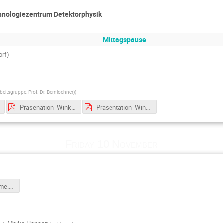
hnologiezentrum Detektorphysik
Mittagspause
rf)
beitsgruppe: Prof. Dr. Bernlochner)
)
Präsenation_Winkelabhängigkeit der kosmischen Strahlung.pdf
Präsentation_Winkel.pdf
Friday 10 November
icebreakinggame.pdf
,
Maike Hansen