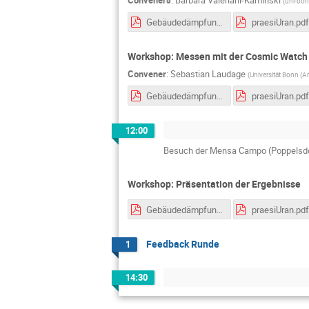
(
uni-bo
Gebäudedämpfung.pdf
praesiUran.pdf
Workshop: Messen mit der Cosmic Watch
Convener
:
Sebastian Laudage
(
Universität Bonn (Ar
Gebäudedämpfung.pdf
praesiUran.pdf
12:00
Besuch der Mensa Campo (Poppelsdo
Workshop: Präsentation der Ergebnisse
Gebäudedämpfung.pdf
praesiUran.pdf
Feedback Runde
1
14:30