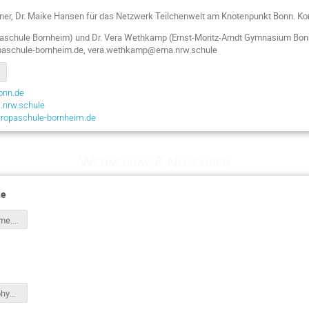
ochner, Dr. Maike Hansen für das Netzwerk Teilchenwelt am Knotenpunkt Bonn. K
paschule Bornheim) und Dr. Vera Wethkamp (Ernst-Moritz-Arndt Gymnasium
Bon
paschule-bornheim.de, vera.wethkamp@ema.nrw.schule
onn.de
nrw.schule
ropaschule-bornheim.de
Wednesday 8 November
de
icebreakinggame.pdf
PBe_TeilchenphysikMINT-EC-Camp_231108.pdf