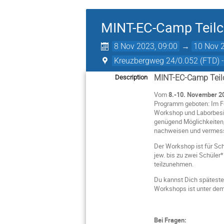
MINT-EC-Camp Teilc
8 Nov 2023, 09:00
→
10 Nov 2
Kreuzbergweg 24/0.052 (FTD) 
MINT-EC-Camp Teil
Description
Vom
8.-10. November 2
Programm geboten: Im Fo
Workshop und Laborbesic
genügend Möglichkeiten, 
nachweisen und vermess
Der Workshop ist für Sc
jew. bis zu zwei Schüler
teilzunehmen.
Du kannst Dich spätest
Workshops ist unter d
Bei Fragen: