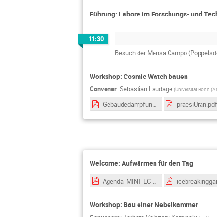
Führung: Labore im Forschungs- und Tec
11:30
Besuch der Mensa Campo (Poppelsdo
Workshop: Cosmic Watch bauen
Convener
:
Sebastian Laudage
(
Universität Bonn (Ar
Gebäudedämpfung.pdf
praesiUran.pdf
Welcome: Aufwärmen für den Tag
Agenda_MINT-EC-Camp.pdf
Workshop: Bau einer Nebelkammer
Conveners
:
Barbara Valeriani-Kaminski