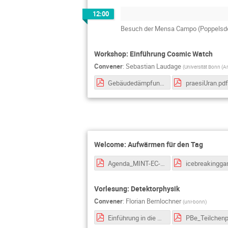
12:00
Besuch der Mensa Campo (Poppelsdo
Workshop: Einführung Cosmic Watch
Convener
:
Sebastian Laudage
(
Universität Bonn (Ar
Gebäudedämpfung.pdf
praesiUran.pdf
Welcome: Aufwärmen für den Tag
Agenda_MINT-EC-Camp.pdf
Vorlesung: Detektorphysik
Convener
:
Florian Bernlochner
(
uni-bonn
)
Einführung in die Detektorphysik.pdf