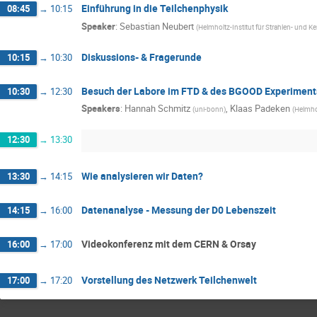
Einführung in die Teilchenphysik
08:45
→
10:15
Speaker
:
Sebastian Neubert
(
Helmholtz-Institut für Strahlen- und K
Diskussions- & Fragerunde
10:15
→
10:30
Besuch der Labore im FTD & des BGOOD Experiment
10:30
→
12:30
Speakers
:
Hannah Schmitz
,
Klaas Padeken
(
uni-bonn
)
(
Helmhol
12:30
→
13:30
Wie analysieren wir Daten?
13:30
→
14:15
Datenanalyse - Messung der D0 Lebenszeit
14:15
→
16:00
Videokonferenz mit dem CERN & Orsay
16:00
→
17:00
Vorstellung des Netzwerk Teilchenwelt
17:00
→
17:20