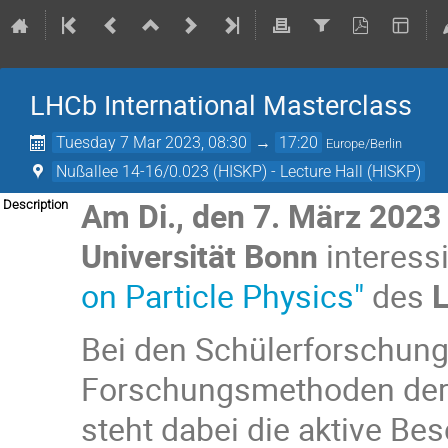
LHCb International Masterclass
Tuesday 7 Mar 2023, 08:30
→
17:20
Europe/Berlin
Nußallee 14-16/0.023 (HISKP) - Lecture Hall (HISKP)
Am
Di., den 7. März 2023
Description
Universität Bonn
interess
on Particle Physics"
des
Bei den Schülerforschung
Forschungsmethoden der T
steht dabei die aktive Be