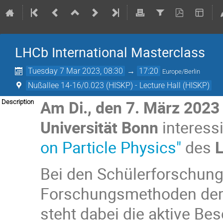
LHCb International Masterclass
Tuesday 7 Mar 2023, 08:30
→
17:20
Europe/Berlin
Nußallee 14-16/0.023 (HISKP) - Lecture Hall (HISKP)
Am
Di., den 7. März 2023
Description
Universität Bonn
interess
on Particle Physics"
des
Bei den Schülerforschung
Forschungsmethoden der T
steht dabei die aktive Be