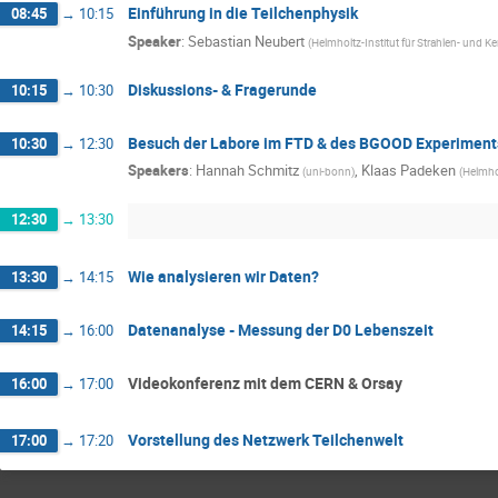
Einführung in die Teilchenphysik
08:45
→
10:15
Speaker
:
Sebastian Neubert
(
Helmholtz-Institut für Strahlen- und K
Diskussions- & Fragerunde
10:15
→
10:30
Besuch der Labore im FTD & des BGOOD Experiment
10:30
→
12:30
Speakers
:
Hannah Schmitz
,
Klaas Padeken
(
uni-bonn
)
(
Helmhol
12:30
→
13:30
Wie analysieren wir Daten?
13:30
→
14:15
Datenanalyse - Messung der D0 Lebenszeit
14:15
→
16:00
Videokonferenz mit dem CERN & Orsay
16:00
→
17:00
Vorstellung des Netzwerk Teilchenwelt
17:00
→
17:20