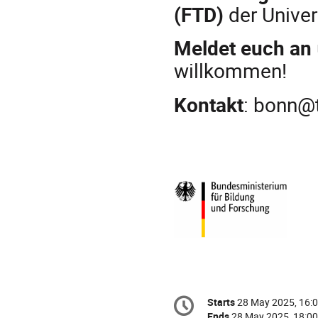
(FTD)
der Univer
Meldet euch an
willkommen!
Kontakt
: bonn@
Conference
Starts
28 May 2025, 16:
Date/Time
information
Ends
28 May 2025, 18:00