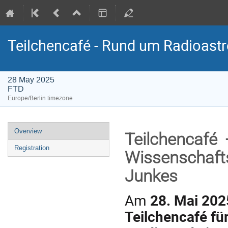
Teilchencafé - Rund um Radioastr
28 May 2025
FTD
Europe/Berlin timezone
Event
Overview
Teilchencafé
menu
Registration
Wissenschafts
Junkes
Am
28. Mai 202
Teilchencafé fü