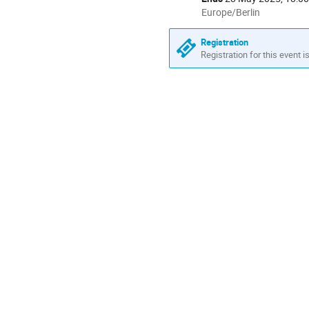
All
Europe/Berlin
times
are
Registration
in
Registration for this event i
Europe/Berlin