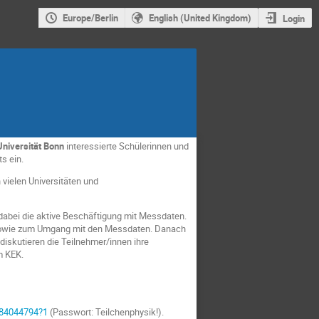
Europe/Berlin
English (United Kingdom)
Login
Universität Bonn
interessierte Schülerinnen und
s ein.
 vielen Universitäten und
 dabei die aktive Beschäftigung mit Messdaten.
k sowie zum Umgang mit den Messdaten. Danach
diskutieren die Teilnehmer/innen ihre
m KEK.
084044794?1
(Passwort: Teilchenphysik!).