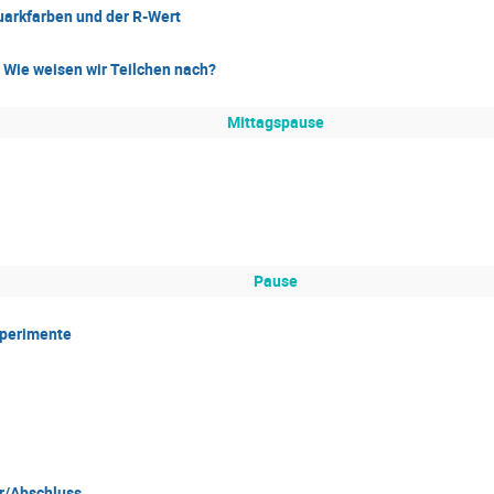
Quarkfarben und der R-Wert
 Wie weisen wir Teilchen nach?
Mittagspause
Pause
xperimente
or/Abschluss