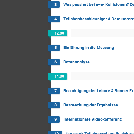
Was passiert bei e+e- Kollisionen? 
3
Teilchenbeschleuniger & Detektoren:
4
12:00
Einführung in die Messung
5
Datenanalyse
6
14:30
Besichtigung der Labore & Bonner E
7
Besprechung der Ergebnisse
8
Internationale Videokonferenz
9
Netzwerk Teilchenwelt stellt sich v
10