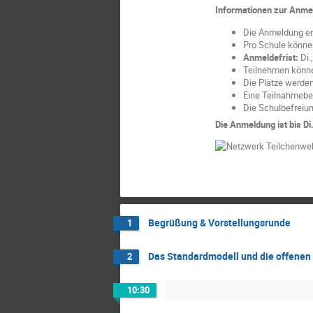
Informationen zur Anme
Die Anmeldung erf
Pro Schule könne
Anmeldefrist:
Di.
Teilnehmen könne
Die Plätze werde
Eine Teilnahmebes
Die Schulbefreiu
Die Anmeldung ist bis Di.
Begrüßung & Vorstellungsrunde
1
Das Standardmodell und die offenen 
2
10:30