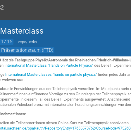
l Masterclass
17:15
Europe/Berlin
- Präsentationsraum (FTD)
3
lädt die
Fachgruppe Physik/Astronomie der Rheinischen Friedrich-Wilhelms-
gen
International Masterclass "Hands on Particle Physics"
des Belle II Experiment
age
International Masterclasses "hands on particle physics"
finden jedes Jahr an
weltweit statt.
 aktuelle Entwicklungen aus der Teilchenphysik vorstellen. Im Mittelpunkt steht
 Teilnehmer*innen einführende Vorträge zu den Grundlagen der Teilchenphysi
xperimente, in diesem Fall des Belle II Experiments ausgewertet. Anschließend 
rnationalen Videokonferenz mit internationalen Forschungseinrichtungen wie de
eilnehmer*innen:
sollen die Teilnehmer*innen diesen Online-Kurs zur Teilchenphysik absolvieren
portal.sachsen.de/opal/auth/RepositoryEntry/17635573762/CourseNode/97526