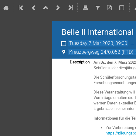
Belle II Internationa
Tuesday 7 Mar 2023, 09:00
→
Kreuzbergweg 24/0.052 (FTD) 
Am
Di., den 7. März 202
Description
Schüler zu der diesjähri
Die Schülerforschungst
Forschungseinrichtungen 
Diese Veranstaltung will
Vormittags erhalten die
werden Daten aktueller E
Ergebnisse in einer inte
Informationen für die T
Zur Vorbereitung 
https://bildungs