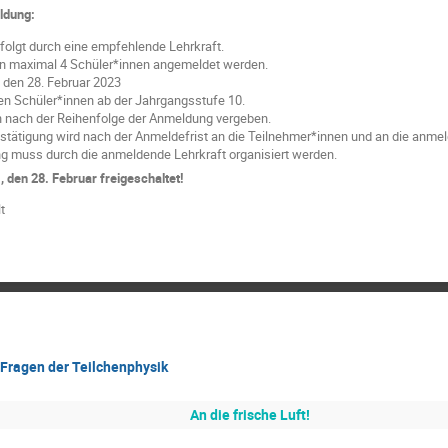
ldung:
olgt durch eine empfehlende Lehrkraft.
n maximal 4 Schüler*innen angemeldet werden.
, den 28. Februar 2023
n Schüler*innen ab der Jahrgangsstufe 10.
n nach der Reihenfolge der Anmeldung vergeben.
tätigung wird nach der Anmeldefrist an die Teilnehmer*innen und an die anmel
ng muss durch die anmeldende Lehrkraft organisiert werden.
, den 28. Februar freigeschaltet!
Fragen der Teilchenphysik
An die frische Luft!