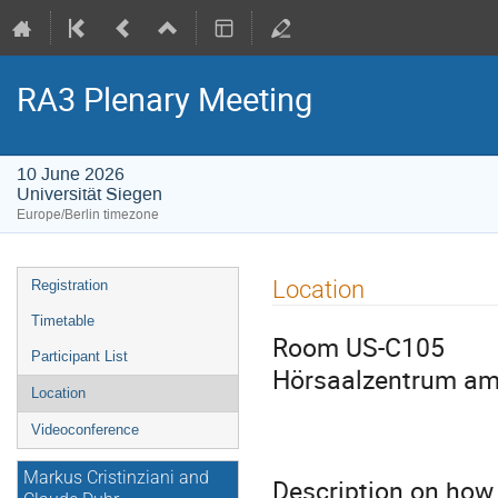
RA3 Plenary Meeting
10 June 2026
Universität Siegen
Europe/Berlin timezone
Event
Location
Registration
menu
Timetable
Room US-C105
Participant List
Hörsaalzentrum am
Location
Videoconference
Markus Cristinziani and
Description on how 