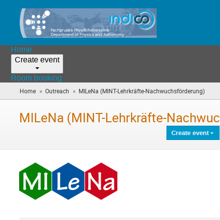
Home
Create event
Room booking
»
»
Home
Outreach
MILeNa (MINT-Lehrkräfte-Nachwuchsförderung)
(you
are
here)
MILeNa (MINT-Lehrkräfte-Nachwuc
Create event