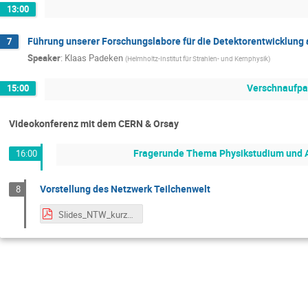
13:00
Führung unserer Forschungslabore für die Detektorentwicklung 
7
Speaker
:
Klaas Padeken
(
Helmholtz-Institut für Strahlen- und Kernphysik
)
Verschnaufp
15:00
Videokonferenz mit dem CERN & Orsay
Fragerunde Thema Physikstudium und Ar
16:00
Vorstellung des Netzwerk Teilchenwelt
8
Slides_NTW_kurz_IMC2025.pdf