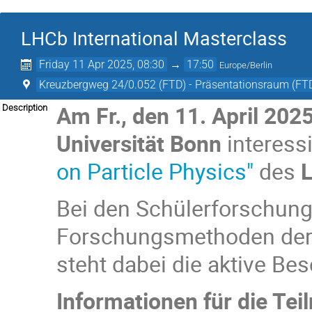
LHCb International Masterclass
Friday 11 Apr 2025, 08:30
→
17:50
Europe/Berlin
Kreuzbergweg 24/0.052 (FTD) - Präsentationsraum (FT
Am Fr., den 11. April 202
Description
Universität Bonn
interess
on Particle Physics"
des
Bei den Schülerforschung
Forschungsmethoden der T
steht dabei die aktive Be
Informationen für die Te