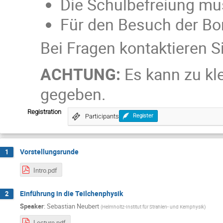
Die Schulbefreiung mu
Für den Besuch der Bo
Bei Fragen kontaktieren S
ACHTUNG:
Es kann zu kl
gegeben.
Registration
Participants
Register
Vorstellungsrunde
1
Intro.pdf
Einführung in die Teilchenphysik
2
Speaker
:
Sebastian Neubert
(
Helmholtz-Institut für Strahlen- und Kernphysik
)
Lecture.pdf