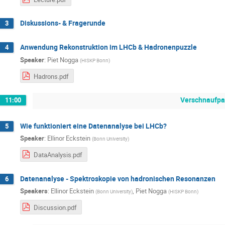
Diskussions- & Fragerunde
3
Anwendung Rekonstruktion im LHCb & Hadronenpuzzle
4
Speaker
:
Piet Nogga
(
HISKP Bonn
)
Hadrons.pdf
Verschnaufp
11:00
Wie funktioniert eine Datenanalyse bei LHCb?
5
Speaker
:
Ellinor Eckstein
(
Bonn University
)
DataAnalysis.pdf
Datenanalyse - Spektroskopie von hadronischen Resonanzen
6
Speakers
:
Ellinor Eckstein
,
Piet Nogga
(
Bonn University
)
(
HISKP Bonn
)
Discussion.pdf