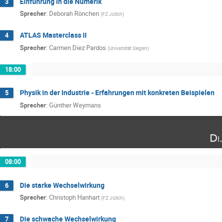
Einführung in die Numerik
3
Sprecher
:
Deborah Rönchen
(
FZ Jülich
)
ATLAS Masterclass II
4
Sprecher
:
Carmen Diez Pardos
(
Universität Siegen
)
18:00
Physik in der Industrie - Erfahrungen mit konkreten Beispielen
5
Sprecher
:
Günther Weymans
Di
08:00
Die starke Wechselwirkung
6
Sprecher
:
Christoph Hanhart
(
FZ Jülich
)
Die schwache Wechselwirkung
7