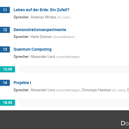
Leben auf der Erde: Ein Zufall?
11
Sprecher
:
Andreas Wirzba
(
FZ Jülich
)
Demonstrationsexperimente
12
Sprecher
:
Herbi Dreiner
(
Universität Bonn
)
Quantum Computing
13
Sprecher
:
Alexander Lenz
(
Universität Siegen
)
12:00
Projekte I
14
Sprecher
:
Alexander Lenz
,
Christoph Hanhart
,
D
(
Universität Siegen
)
(
FZ Jülich
)
18:00
Do