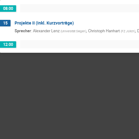
08:00
Projekte II (inkl. Kurzvorträge)
15
Sprecher
:
Alexander Lenz
,
Christoph Hanhart
,
D
(
Universität Siegen
)
(
FZ Jülich
)
12:00