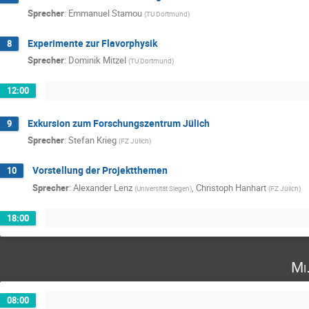
Sprecher
:
Emmanuel Stamou
(
TU Dortmund
)
Experimente zur Flavorphysik
8
Sprecher
:
Dominik Mitzel
(
TU Dortmund
)
12:00
Exkursion zum Forschungszentrum Jülich
9
Sprecher
:
Stefan Krieg
(
FZ Jülich
)
Vorstellung der Projektthemen
10
Sprecher
:
Alexander Lenz
,
Christoph Hanhart
(
Universität Siegen
)
(
FZ Jülich
)
18:00
Mi
08:00