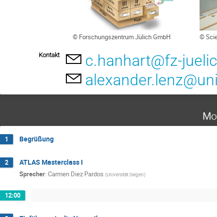
© Forschungszentrum Jülich GmbH
© Sci
Kontakt
c.hanhart@fz-jueli
alexander.lenz@uni
Mo
Begrüßung
1
ATLAS Masterclass I
2
Sprecher
:
Carmen Diez Pardos
(
Universität Siegen
)
12:00