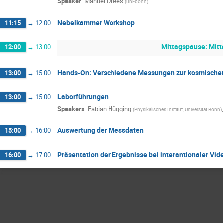
Speaker
:
Manuel Drees
(
uni-bonn
)
Nebelkammer Workshop
11:15
→
12:00
Mittagspause: Mit
12:00
→
13:00
Hands-On: Verschiedene Messungen zur kosmische
13:00
→
15:00
Laborführungen
13:00
→
15:00
Speakers
:
Fabian Hügging
(
Physikalisches Institut, Universität Bonn
)
Auswertung der Messdaten
15:00
→
16:00
Präsentation der Ergebnisse bei interantionaler Vi
16:00
→
17:00