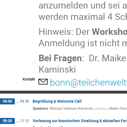
anzumelden und sei a
werden maximal 4 Sch
Hinweis: Der
Worksho
Anmeldung ist nicht 
Bei Fragen
: Dr. Maike
Kaminski
Kontakt
bonn@teilchenwelt
Begrüßung & Welcome Call
09:00
→
09:30
Speakers
:
Barbara Valeriani-Kaminski
,
Maike Han
(
uni-bonn
)
Vorlesung zur kosmischen Strahlung & aktuellen For
09:30
→
11:15